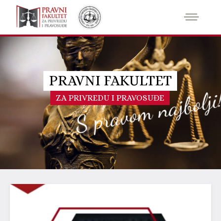
PRAVNI FAKULTET
S pravom najbolji
ZA PRIVREDU I PRAVOSUĐE