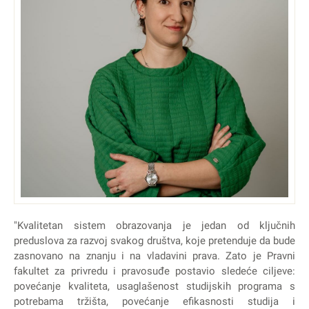
"Kvalitetan sistem obrazovanja je jedan od ključnih
preduslova za razvoj svakog društva, koje pretenduje da bude
zasnovano na znanju i na vladavini prava. Zato je Pravni
fakultet za privredu i pravosuđe postavio sledeće ciljeve:
povećanje kvaliteta, usaglašenost studijskih programa s
potrebama tržišta, povećanje efikasnosti studija i