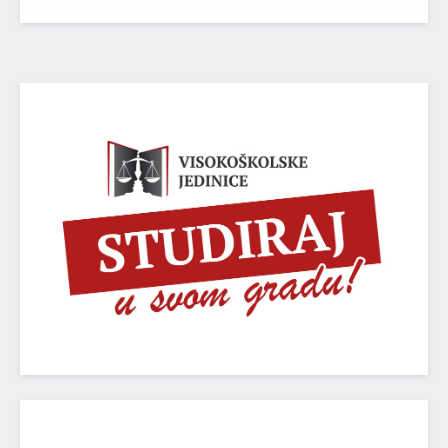
CU,
PRAVO - TEORIJA I PRAKSA
Nacionalni časopis međunarodnog značaja (kategorije
M24)
POGLEDAJ VIŠE