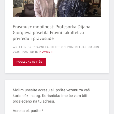
Erasmus+ mobilnost: Profesorka Dijana
Gjorgieva posetila Pravni fakultet za
privredu i pravosuđe
WRITTEN BY PRAVNI FAKULTET ON
PONEDELJAK, 08 JUN
2026
. POSTED IN
NOVOSTI
POGLEDAJTE VIŠE
Molim unesite adresu el. pošte vezanu za vaš
korisnički nalog. Korisničko ime će vam biti
prosleđeno na tu adresu.
Adresa el. pošte
*