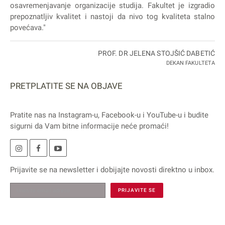
osavremenjavanje organizacije studija. Fakultet je izgradio
prepoznatljiv kvalitet i nastoji da nivo tog kvaliteta stalno
povećava."
PROF. DR JELENA STOJŠIĆ DABETIĆ
DEKAN FAKULTETA
PRETPLATITE SE NA OBJAVE
Pratite nas na
Instagram
-u,
Facebook
-u i
YouTube
-u i budite
sigurni da Vam bitne informacije neće promaći!
Prijavite se na
newsletter
i dobijajte novosti direktno u inbox.