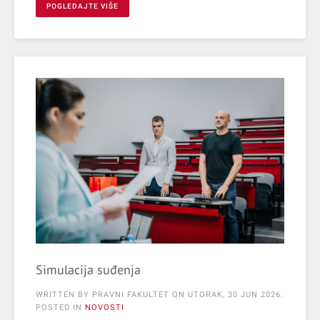
POGLEDAJTE VIŠE
Simulacija suđenja
WRITTEN BY PRAVNI FAKULTET ON
UTORAK, 30 JUN 2026
.
POSTED IN
NOVOSTI