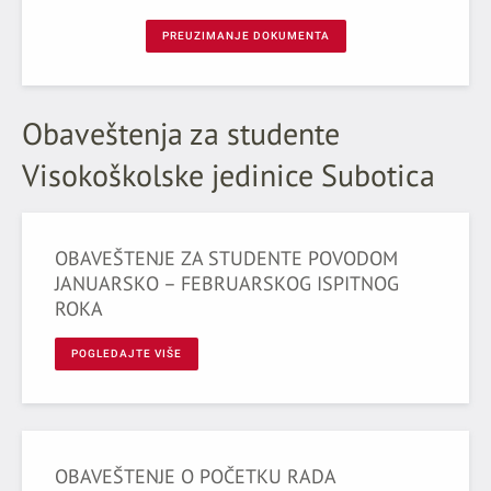
PREUZIMANJE DOKUMENTA
Obaveštenja za studente
Visokoškolske jedinice Subotica
OBAVEŠTENJE ZA STUDENTE POVODOM
JANUARSКO – FEBRUARSКOG ISPITNOG
ROКA
POGLEDAJTE VIŠE
OBAVEŠTENJE O POČETKU RADA