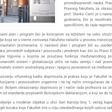
privrednopravnih nauka Pra
Pravnog fakulteta za obrazo
prof. Slavko Carić je u nas
godinama, što je rezultira
specifičnim, do tada neprim
avni plan i program bio je koncipiran sa težištem na usko stručn
je koja se u vreme osnivanja Fakulteta nalazila u procesu tranzicije
onastalim promenama. U nastavni plan i program bili su uveden
ka, privrednih subjekata i pravosuđa i predmeti kao što su Pravo 
ljne trgovine u kojima se proučava funkcija međunarodnog pr
narodni sistem i globalizacija utiče na našu zemlju i naš pravn
vatalo sistem unutrašnjeg prava i njegovu povezanost sa međuna
zovanju vrhunskog kadra doprinosila je praksa koju je Fakultet
itucijama i pravosudnim organima i na taj način omogućavao da 
si. Boljem obrazovanju doprinosio je i način rada profesora sa 
n od standarda propisanih Bolonjskom deklaracijom, a koji se do t
eljenje u moderan objekat u ulici Geri Karolja broj 1, većeg kap
ih koraka koje Fakultet čini u cilju obezbeđivanja boljih uslova ra