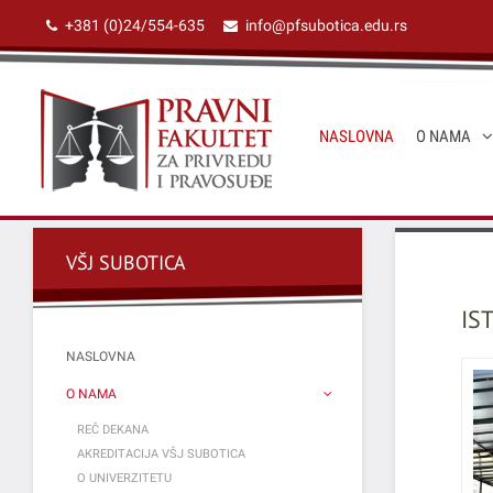
+381 (0)24/554-635
info@pfsubotica.edu.rs
NASLOVNA
O NAMA
VŠJ SUBOTICA
IS
NASLOVNA
O NAMA
REČ DEKANA
AKREDITACIJA VŠJ SUBOTICA
O UNIVERZITETU