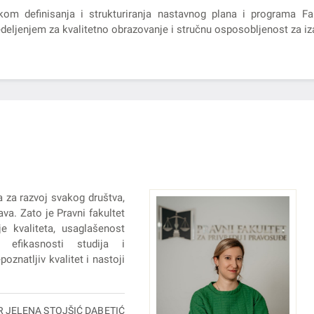
ikom definisanja i strukturiranja nastavnog plana i programa F
deljenjem za kvalitetno obrazovanje i stručnu osposobljenost za iz
a za razvoj svakog društva,
va. Zato je Pravni fakultet
e kvaliteta, usaglašenost
 efikasnosti studija i
oznatljiv kvalitet i nastoji
R JELENA STOJŠIĆ DABETIĆ