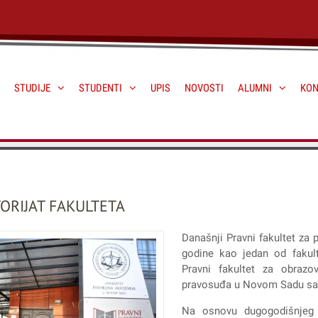
STUDIJE
STUDENTI
UPIS
NOVOSTI
ALUMNI
KON
TORIJAT FAKULTETA
Današnji Pravni fakultet za
godine kao jedan od fakult
Pravni fakultet za obrazo
pravosuđa u Novom Sadu sa s
Na osnovu dugogodišnjeg 