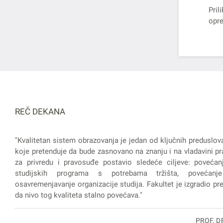
Pril
opre
REČ DEKANA
"Kvalitetan sistem obrazovanja je jedan od ključnih preduslov
koje pretenduje da bude zasnovano na znanju i na vladavini pra
za privredu i pravosuđe postavio sledeće ciljeve: povećanj
studijskih programa s potrebama tržišta, povećanje
osavremenjavanje organizacije studija. Fakultet je izgradio prep
da nivo tog kvaliteta stalno povećava."
PROF. D