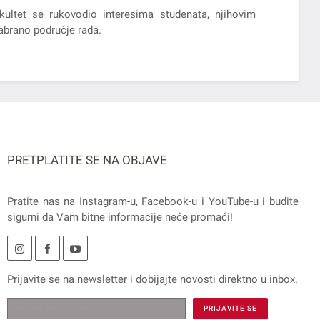
akultet se rukovodio interesima studenata, njihovim
abrano područje rada.
PRETPLATITE SE NA OBJAVE
Pratite nas na
Instagram
-u,
Facebook
-u i
YouTube
-u i budite
sigurni da Vam bitne informacije neće promaći!
Prijavite se na
newsletter
i dobijajte novosti direktno u inbox.