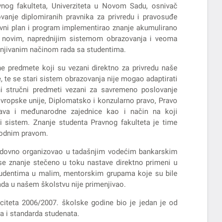
vnog fakulteta, Univerziteta u Novom Sadu, osnivač
vanje diplomiranih pravnika za privredu i pravosuđe
tavni plan i program implementirao znanje akumulirano
lo novim, naprednijim sistemom obrazovanja i veoma
enjivanim načinom rada sa studentima.
e predmete koji su vezani direktno za privredu naše
, te se stari sistem obrazovanja nije mogao adaptirati
i stručni predmeti vezani za savremeno poslovanje
Evropske unije, Diplomatsko i konzularno pravo, Pravo
ava i međunarodne zajednice kao i način na koji
i sistem. Znanje studenta Pravnog fakulteta je time
rodnim pravom.
 redovno organizovao u tadašnjim vodećim bankarskim
se znanje stečeno u toku nastave direktno primeni u
studentima u malim, mentorskim grupama koje su bile
ada u našem školstvu nije primenjivao.
aciteta 2006/2007. školske godine bio je jedan je od
da i standarda studenata.