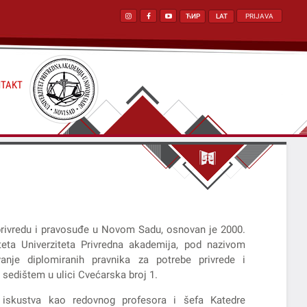
ЋИР
LAT
PRIJAVA
TAKT
 privredu i pravosuđe u Novom Sadu, osnovan je 2000.
eta Univerziteta Privredna akademija, pod nazivom
vanje diplomiranih pravnika za potrebe privrede i
edištem u ulici Cvećarska broj 1.
iskustva kao redovnog profesora i šefa Katedre