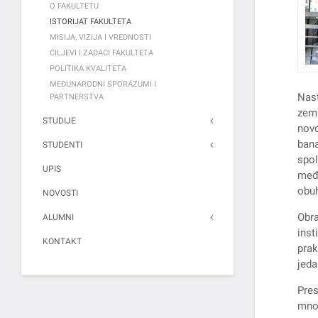
O FAKULTETU
ISTORIJAT FAKULTETA
MISIJA, VIZIJA I VREDNOSTI
CILJEVI I ZADACI FAKULTETA
POLITIKA KVALITETA
MEĐUNARODNI SPORAZUMI I
Nast
PARTNERSTVA
zeml
STUDIJE
nov
bana
STUDENTI
spo
UPIS
među
obuh
NOVOSTI
Obra
ALUMNI
inst
KONTAKT
prak
jeda
Pres
mnog