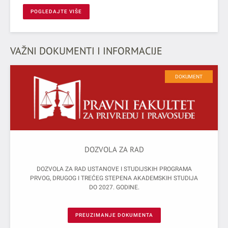
POGLEDAJTE VIŠE
VAŽNI DOKUMENTI I INFORMACIJE
DOKUMENT
DOZVOLA ZA RAD
DOZVOLA ZA RAD USTANOVE I STUDIJSKIH PROGRAMA
PRVOG, DRUGOG I TREĆEG STEPENA AKADEMSKIH STUDIJA
DO 2027. GODINE.
PREUZIMANJE DOKUMENTA