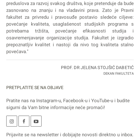
preduslova za razvoj svakog društva, koje pretenduje da bude
zasnovano na znanju i na vladavini prava. Zato je Pravni
fakultet za privredu i pravosuđe postavio sledeće ciljeve:
povećanje kvaliteta, usaglašenost studijskih programa s
potrebama tržišta, povećanje efikasnosti studija i
osavremenjavanje organizacije studija. Fakultet je izgradio
prepoznatljiv kvalitet i nastoji da nivo tog kvaliteta stalno
povećava."
PROF. DR JELENA STOJŠIĆ DABETIĆ
DEKAN FAKULTETA
PRETPLATITE SE NA OBJAVE
Pratite nas na
Instagram
-u,
Facebook
-u i
YouTube
-u i budite
sigurni da Vam bitne informacije neće promaći!
Prijavite se na
newsletter
i dobijajte novosti direktno u inbox.