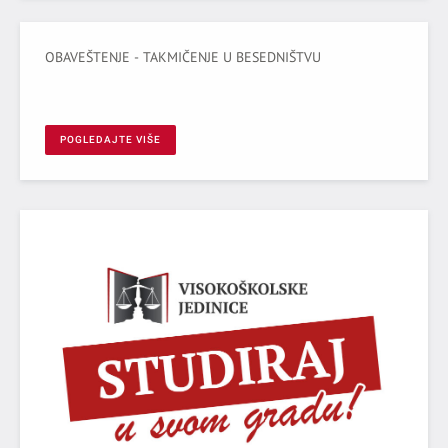
OBAVEŠTENJE - TAKMIČENJE U BESEDNIŠTVU
POGLEDAJTE VIŠE
NIŠU,
PRAVO - TEORIJA I PRAKSA
Nacionalni časopis međunarodnog značaja (kategorije