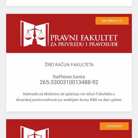
INFORMACIJA
ŽIRO RAČUN FAKULTETA
Raiffeisen banka
265-3300310013488-92
Naknade za školarinu se uplaćuju na račun Fakulteta u
dinarskoj protivvrednosti po srednjem kursu NBS na dan uplate.
DOKUMENT