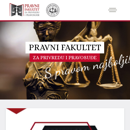
PRAVNI FAKULTET
S pravom najbolji
ZA PRIVREDU I PRAVOSUĐE