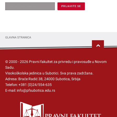
GLAVNA STRANICA
© 2000 -
2026
Pravni fakultet za privredu i pravosuđe u Novom
Sadu.
Visokoškolska jedinica u Subotici
. Sva prava zadržana.
Adresa: Braće Radić 38, 24000 Subotica, Srbija
Telefon:
+381 (0)24/554-635
E-mail:
info@pfsubotica.edu.rs