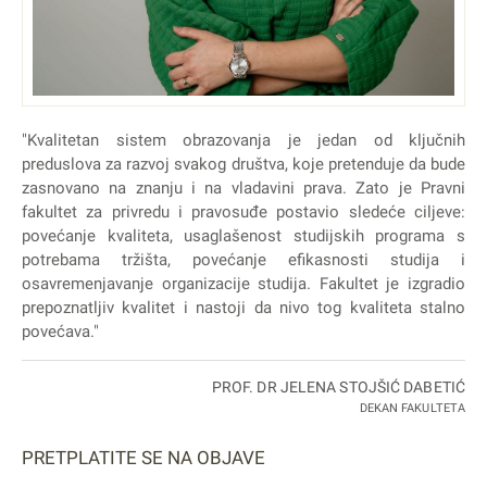
"Kvalitetan sistem obrazovanja je jedan od ključnih
preduslova za razvoj svakog društva, koje pretenduje da bude
zasnovano na znanju i na vladavini prava. Zato je Pravni
fakultet za privredu i pravosuđe postavio sledeće ciljeve:
povećanje kvaliteta, usaglašenost studijskih programa s
potrebama tržišta, povećanje efikasnosti studija i
osavremenjavanje organizacije studija. Fakultet je izgradio
prepoznatljiv kvalitet i nastoji da nivo tog kvaliteta stalno
povećava."
PROF. DR JELENA STOJŠIĆ DABETIĆ
DEKAN FAKULTETA
PRETPLATITE SE NA OBJAVE