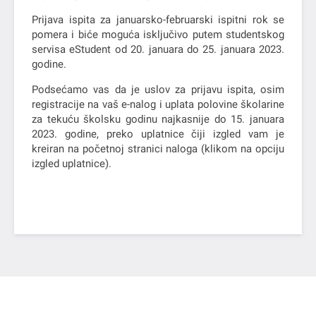
Prijava ispita za januarsko-februarski ispitni rok se
pomera i biće moguća isključivo putem studentskog
servisa eStudent od 20. januara do 25. januara 2023.
godine.
Podsećamo vas da je uslov za prijavu ispita, osim
registracije na vaš e-nalog i uplata polovine školarine
za tekuću školsku godinu najkasnije do 15. januara
2023. godine, preko uplatnice čiji izgled vam je
kreiran na početnoj stranici naloga (klikom na opciju
izgled uplatnice).