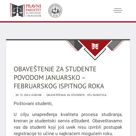
OBAVEŠTENJE ZA STUDENTE
POVODOM JANUARSКO –
FEBRUARSКOG ISPITNOG ROКA
30.12.2022.GODINE
OBAVEŠTENJA ZA STUDENTE - VŠJ SUBOTICA
Poštovani studenti,
U cilju unapređenja kvaliteta procesa studiranja,
kreiran je studentski servis eStudent. Obaveštavamo
vas da studenti koji još uvek nisu izvršili postupak
registracije to učine u najkraćem mogućem roku.