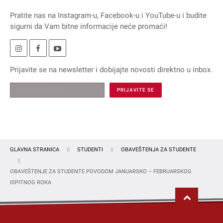
Pratite nas na
Instagram
-u,
Facebook
-u i
YouTube
-u i budite
sigurni da Vam bitne informacije neće promaći!
Prijavite se na
newsletter
i dobijajte novosti direktno u inbox.
GLAVNA STRANICA
STUDENTI
OBAVEŠTENJA ZA STUDENTE
OBAVEŠTENJE ZA STUDENTE POVODOM JANUARSКO – FEBRUARSКOG
ISPITNOG ROКA