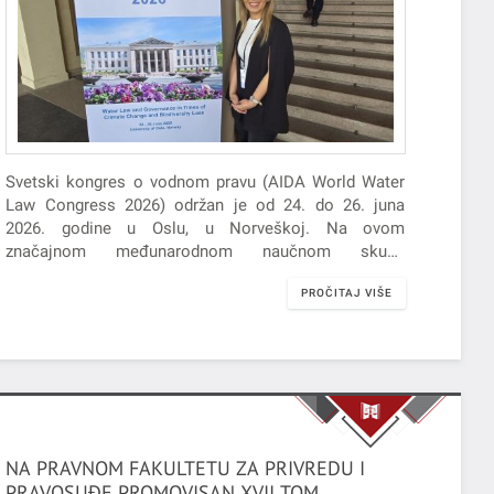
Svetski kongres o vodnom pravu (AIDA World Water
Law Congress 2026) održan je od 24. do 26. juna
2026. godine u Oslu, u Norveškoj. Na ovom
značajnom međunarodnom naučnom skupu
učestvovala je prof. dr Marijana Mladenov,
PROČITAJ VIŠE
prorektorka i prodekanka za međunarodnu saradnju.
NA PRAVNOM FAKULTETU ZA PRIVREDU I
PRAVOSUĐE PROMOVISAN XVII TOM