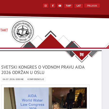
ЋИР
LAT
PRIJAVA
TAKT
SVETSKI KONGRES O VODNOM PRAVU AIDA
2026 ODRŽAN U OSLU
06.07.2026.GODINE
KONFERENCIJE