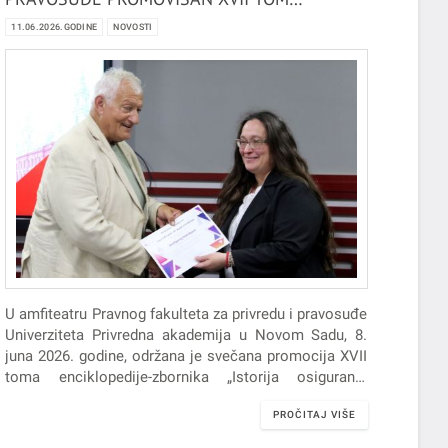
ENCIKLOPEDIJE-ZBORNIKA „ISTORIJA
11.06.2026.GODINE
NOVOSTI
OSIGURANJA AUSTRIJE“
U amfiteatru Pravnog fakulteta za privredu i pravosuđe
Univerziteta Privredna akademija u Novom Sadu, 8.
juna 2026. godine, održana je svečana promocija XVII
toma enciklopedije-zbornika „Istorija osiguranja
Austrije“, autora prof. dr Volfganga Rorbaha,
PROČITAJ VIŠE
akademika Evropske akademije nauka i jednog od
najznačajnijih evropskih istraživača istorije