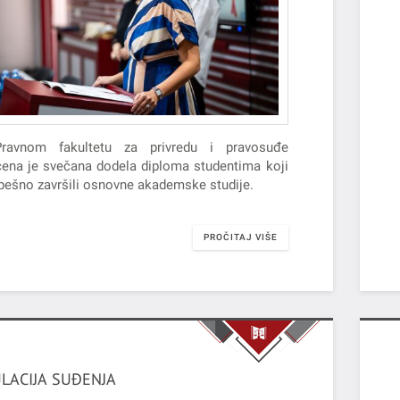
ravnom fakultetu za privredu i pravosuđe
ičena je svečana dodela diploma studentima koji
pešno završili osnovne akademske studije.
PROČITAJ VIŠE
LACIJA SUĐENJA