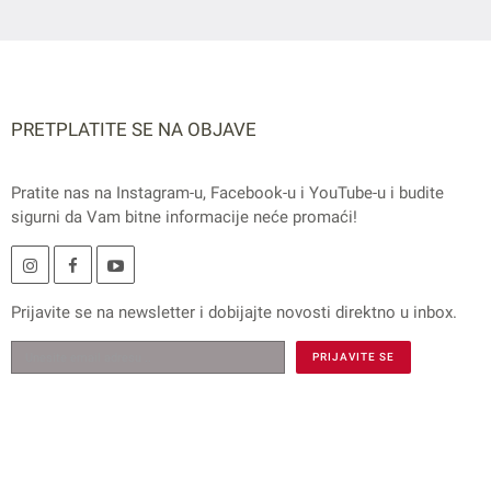
PRETPLATITE SE NA OBJAVE
Pratite nas na
Instagram
-u,
Facebook
-u i
YouTube
-u i budite
sigurni da Vam bitne informacije neće promaći!
Prijavite se na
newsletter
i dobijajte novosti direktno u inbox.