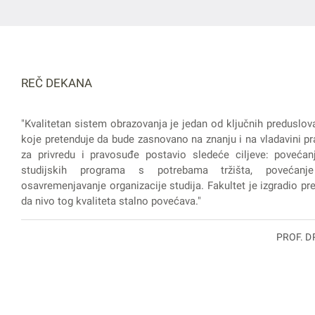
REČ DEKANA
"Kvalitetan sistem obrazovanja je jedan od ključnih preduslov
koje pretenduje da bude zasnovano na znanju i na vladavini pra
za privredu i pravosuđe postavio sledeće ciljeve: povećanj
studijskih programa s potrebama tržišta, povećanje
osavremenjavanje organizacije studija. Fakultet je izgradio prep
da nivo tog kvaliteta stalno povećava."
PROF. D