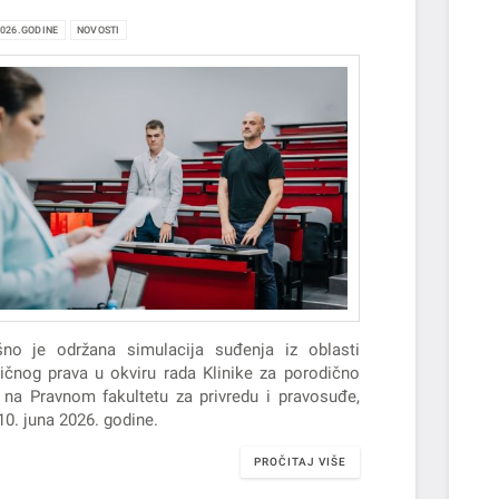
2026.GODINE
NOVOSTI
no je održana simulacija suđenja iz oblasti
ičnog prava u okviru rada Klinike za porodično
 na Pravnom fakultetu za privredu i pravosuđe,
10. juna 2026. godine.
PROČITAJ VIŠE