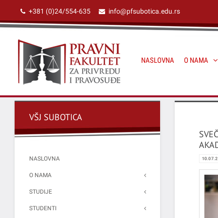
+381 (0)24/554-635
info@pfsubotica.edu.rs
NASLOVNA
O NAMA
VŠJ SUBOTICA
SVE
AKAD
NASLOVNA
10.07.
O NAMA
STUDIJE
STUDENTI