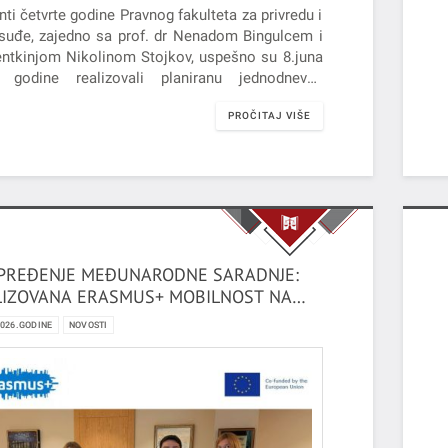
ti četvrte godine Pravnog fakulteta za privredu i
suđe, zajedno sa prof. dr Nenadom Bingulcem i
entkinjom Nikolinom Stojkov, uspešno su 8.juna
 godine realizovali planiranu jednodnevnu
čnu posetu Kazneno-popravnom zavodu u
PROČITAJ VIŠE
koj Mitrovici.
PREĐENJE MEĐUNARODNE SARADNJE:
LIZOVANA ERASMUS+ MOBILNOST NA
MI NAVIGATION UNIVERSITY U GRUZIJI
2026.GODINE
NOVOSTI