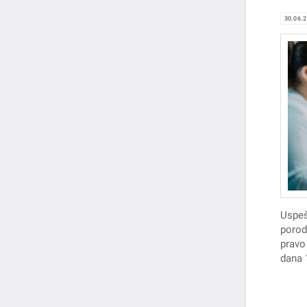
30.06.
Uspeš
porod
pravo
dana 