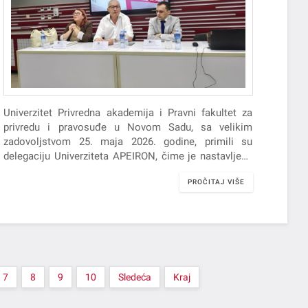
Univerzitet Privredna akademija i Pravni fakultet za
privredu i pravosuđe u Novom Sadu, sa velikim
zadovoljstvom 25. maja 2026. godine, primili su
delegaciju Univerziteta APEIRON, čime je nastavljena
uspešna akademska saradnja i razmena znanja
PROČITAJ VIŠE
između dve visokoškolske ustanove.
7
8
9
10
Sledeća
Kraj