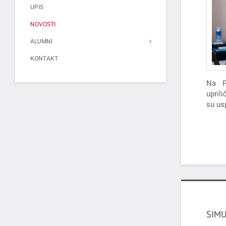
UPIS
NOVOSTI
ALUMNI
KONTAKT
Na P
upril
su us
SIMU