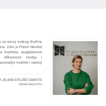
a za razvoj svakog društva,
va. Zato je Pravni fakultet
e kvaliteta, usaglašenost
 efikasnosti studija i
oznatljiv kvalitet i nastoji
R JELENA STOJŠIĆ DABETIĆ
DEKAN FAKULTETA