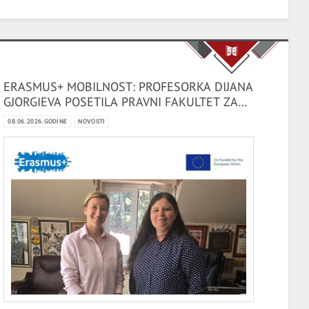
osiguranja.
ERASMUS+ MOBILNOST: PROFESORKA DIJANA
GJORGIEVA POSETILA PRAVNI FAKULTET ZA
PRIVREDU I PRAVOSUĐE
08.06.2026.GODINE
NOVOSTI