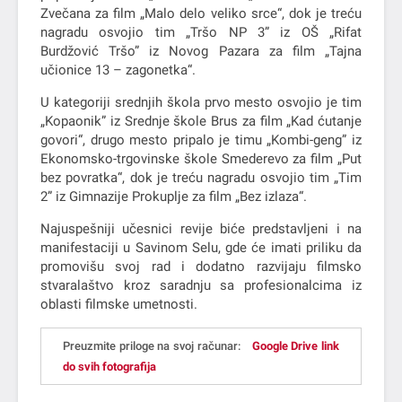
Zvečana za film „Malo delo veliko srce“, dok je treću
nagradu osvojio tim „Tršo NP 3” iz OŠ „Rifat
Burdžović Tršo” iz Novog Pazara za film „Tajna
učionice 13 – zagonetka“.
U kategoriji srednjih škola prvo mesto osvojio je tim
„Kopaonik” iz Srednje škole Brus za film „Kad ćutanje
govori“, drugo mesto pripalo je timu „Kombi-geng” iz
Ekonomsko-trgovinske škole Smederevo za film „Put
bez povratka“, dok je treću nagradu osvojio tim „Tim
2” iz Gimnazije Prokuplje za film „Bez izlaza“.
Najuspešniji učesnici revije biće predstavljeni i na
manifestaciji u Savinom Selu, gde će imati priliku da
promovišu svoj rad i dodatno razvijaju filmsko
stvaralaštvo kroz saradnju sa profesionalcima iz
oblasti filmske umetnosti.
Preuzmite priloge na svoj računar:
Google Drive link
do svih fotografija