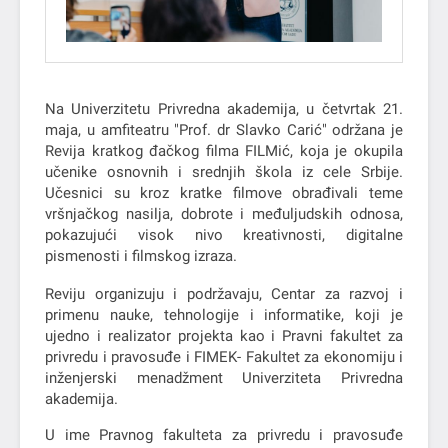
Na Univerzitetu Privredna akademija, u četvrtak 21.
maja, u amfiteatru "Prof. dr Slavko Carić" održana je
Revija kratkog đačkog filma FILMić, koja je okupila
učenike osnovnih i srednjih škola iz cele Srbije.
Učesnici su kroz kratke filmove obrađivali teme
vršnjačkog nasilja, dobrote i međuljudskih odnosa,
pokazujući visok nivo kreativnosti, digitalne
pismenosti i filmskog izraza.
Reviju organizuju i podržavaju, Centar za razvoj i
primenu nauke, tehnologije i informatike, koji je
ujedno i realizator projekta kao i Pravni fakultet za
privredu i pravosuđe i FIMEK- Fakultet za ekonomiju i
inženjerski menadžment Univerziteta Privredna
akademija.
U ime Pravnog fakulteta za privredu i pravosuđe