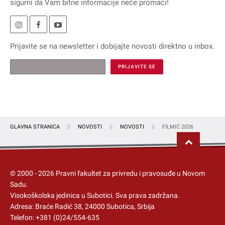
sigurni da Vam bitne informacije neće promaći!
Prijavite se na
newsletter
i dobijajte novosti direktno u inbox.
GLAVNA STRANICA
NOVOSTI
NOVOSTI
FILMIĆ 2026
© 2000 -
2026
Pravni fakultet za privredu i pravosuđe u Novom
Sadu.
Visokoškolska jedinica u Subotici
. Sva prava zadržana.
Adresa: Braće Radić 38, 24000 Subotica, Srbija
Telefon:
+381 (0)24/554-635