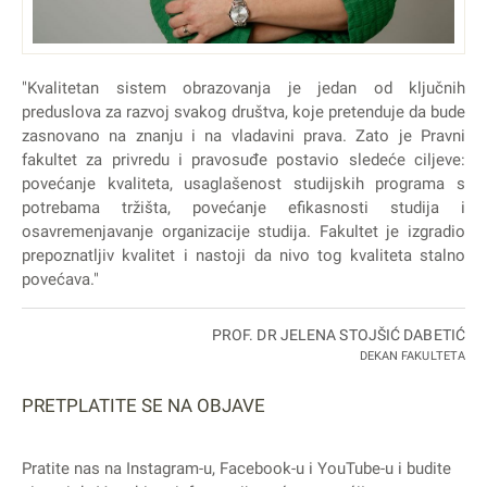
"Kvalitetan sistem obrazovanja je jedan od ključnih
preduslova za razvoj svakog društva, koje pretenduje da bude
zasnovano na znanju i na vladavini prava. Zato je Pravni
fakultet za privredu i pravosuđe postavio sledeće ciljeve:
povećanje kvaliteta, usaglašenost studijskih programa s
potrebama tržišta, povećanje efikasnosti studija i
osavremenjavanje organizacije studija. Fakultet je izgradio
prepoznatljiv kvalitet i nastoji da nivo tog kvaliteta stalno
povećava."
PROF. DR JELENA STOJŠIĆ DABETIĆ
DEKAN FAKULTETA
PRETPLATITE SE NA OBJAVE
Pratite nas na
Instagram
-u,
Facebook
-u i
YouTube
-u i budite