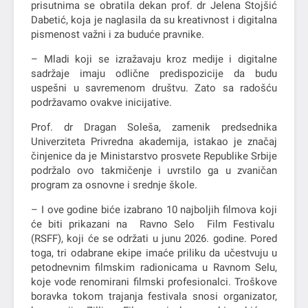
prisutnima se obratila dekan prof. dr Jelena Stojšić
Dabetić, koja je naglasila da su kreativnost i digitalna
pismenost važni i za buduće pravnike.
– Mladi koji se izražavaju kroz medije i digitalne
sadržaje imaju odlične predispozicije da budu
uspešni u savremenom društvu. Zato sa radošću
podržavamo ovakve inicijative.
Prof. dr Dragan Soleša, zamenik predsednika
Univerziteta Privredna akademija, istakao je značaj
činjenice da je Ministarstvo prosvete Republike Srbije
podržalo ovo takmičenje i uvrstilo ga u zvaničan
program za osnovne i srednje škole.
– I ove godine biće izabrano 10 najboljih filmova koji
će biti prikazani na Ravno Selo Film Festivalu
(RSFF), koji će se održati u junu 2026. godine. Pored
toga, tri odabrane ekipe imaće priliku da učestvuju u
petodnevnim filmskim radionicama u Ravnom Selu,
koje vode renomirani filmski profesionalci. Troškove
boravka tokom trajanja festivala snosi organizator,