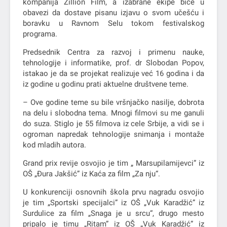
kompanija Zillion Film, a izabrane ekipe biće u
obavezi da dostave pisanu izjavu o svom učešću i
boravku u Ravnom Selu tokom festivalskog
programa.
Predsednik Centra za razvoj i primenu nauke,
tehnologije i informatike, prof. dr Slobodan Popov,
istakao je da se projekat realizuje već 16 godina i da
iz godine u godinu prati aktuelne društvene teme.
– Ove godine teme su bile vršnjačko nasilje, dobrota
na delu i slobodna tema. Mnogi filmovi su me ganuli
do suza. Stiglo je 55 filmova iz cele Srbije, a vidi se i
ogroman napredak tehnologije snimanja i montaže
kod mladih autora.
Grand prix revije osvojio je tim „ Marsupilamijevci” iz
OŠ „Đura Jakšić” iz Kaća za film „Za nju“.
U konkurenciji osnovnih škola prvu nagradu osvojio
je tim „Sportski specijalci” iz OŠ „Vuk Karadžić” iz
Surdulice za film „Snaga je u srcu“, drugo mesto
pripalo je timu „Ritam” iz OŠ „Vuk Karadžić” iz