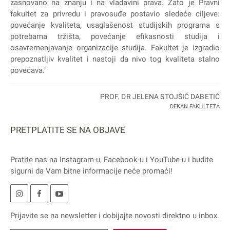
zasnovano na znanju i na vladavini prava. Zato je Pravni
fakultet za privredu i pravosuđe postavio sledeće ciljeve:
povećanje kvaliteta, usaglašenost studijskih programa s
potrebama tržišta, povećanje efikasnosti studija i
osavremenjavanje organizacije studija. Fakultet je izgradio
prepoznatljiv kvalitet i nastoji da nivo tog kvaliteta stalno
povećava."
PROF. DR JELENA STOJŠIĆ DABETIĆ
DEKAN FAKULTETA
PRETPLATITE SE NA OBJAVE
Pratite nas na
Instagram
-u,
Facebook
-u i
YouTube
-u i budite
sigurni da Vam bitne informacije neće promaći!
Prijavite se na
newsletter
i dobijajte novosti direktno u inbox.