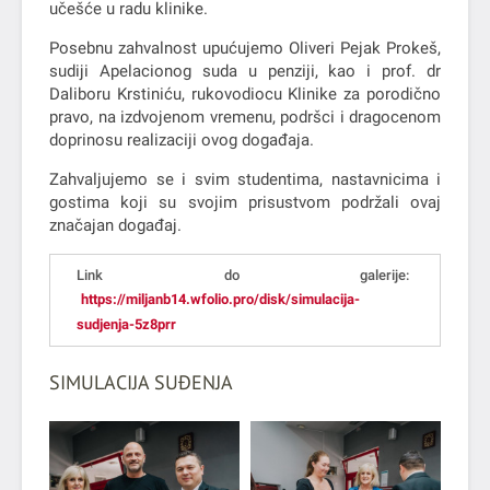
učešće u radu klinike.
Posebnu zahvalnost upućujemo Oliveri Pejak Prokeš,
sudiji Apelacionog suda u penziji, kao i prof. dr
Daliboru Krstiniću, rukovodiocu Klinike za porodično
pravo, na izdvojenom vremenu, podršci i dragocenom
doprinosu realizaciji ovog događaja.
Zahvaljujemo se i svim studentima, nastavnicima i
gostima koji su svojim prisustvom podržali ovaj
značajan događaj.
Link do galerije:
https://miljanb14.wfolio.pro/disk/simulacija-
sudjenja-5z8prr
SIMULACIJA SUĐENJA