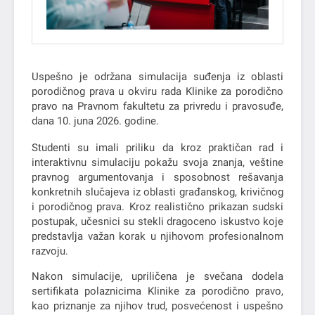
Uspešno je održana simulacija suđenja iz oblasti
porodičnog prava u okviru rada Klinike za porodično
pravo na Pravnom fakultetu za privredu i pravosuđe,
dana 10. juna 2026. godine.
Studenti su imali priliku da kroz praktičan rad i
interaktivnu simulaciju pokažu svoja znanja, veštine
pravnog argumentovanja i sposobnost rešavanja
konkretnih slučajeva iz oblasti građanskog, krivičnog
i porodičnog prava. Kroz realistično prikazan sudski
postupak, učesnici su stekli dragoceno iskustvo koje
predstavlja važan korak u njihovom profesionalnom
razvoju.
Nakon simulacije, upriličena je svečana dodela
sertifikata polaznicima Klinike za porodično pravo,
kao priznanje za njihov trud, posvećenost i uspešno