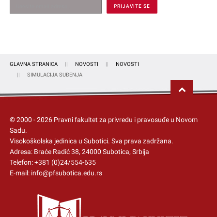
GLAVNA STRANICA
NOVOSTI
NOVOSTI
SIMULACIJA SUĐENJA
© 2000 -
2026
Pravni fakultet za privredu i pravosuđe u Novom
Sadu.
Visokoškolska jedinica u Subotici
. Sva prava zadržana.
Adresa: Braće Radić 38, 24000 Subotica, Srbija
Telefon:
+381 (0)24/554-635
E-mail:
info@pfsubotica.edu.rs